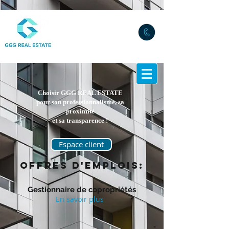
Choisir GGG REAL ESTATE
pour son professionnalisme, sa
proximité
et sa transparence !
Espace client
O
ffres d'emplois:
Gestionnaire de copropriétés
En savoir plus